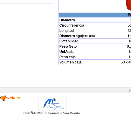
E
Diámetro
1
Circunferencia
5
Longitud
3
Diametro agujero asa
1,
Flotabilidad
1
Peso Neto
0,
Uni./caja
1
Peso caja
1
Volumen caja
60 x 4
S
DISEÑADOR: Informática San Benito