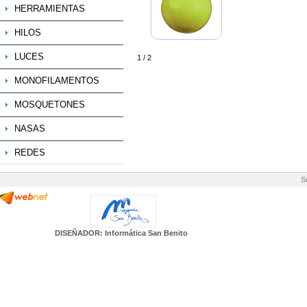
HERRAMIENTAS
HILOS
LUCES
1 / 2
MONOFILAMENTOS
MOSQUETONES
NASAS
REDES
S
DISEÑADOR: Informática San Benito